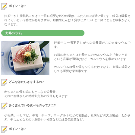
ポイントは?
妊娠中から授乳気にかけて一日に必要な鉄分の量は、ふだんの2倍近い量です。鉄分は吸収さ
れにくいという特徴がありますが、動物性たんぱく質やビタミンCと一緒にとると吸収がよく
なります。
妊娠中に一番不足しがちな栄養素がこのカルシウムで
す。
お腹の赤ちゃんはお母さんのカルシウムを「奪いとる」
という言葉が適切なほど、カルシウムを求めています。
カルシウムは骨や歯をつくるだけでなく、血液の成分と
しても重要な栄養素です。
どんなはたらきをするの?
赤ちゃんの骨や歯のもとになる栄養素。
それにお母さんの精神安定剤の役目もあります
多く含んでいる食べものってナニ?
小松菜、干しエビ、牛乳、チーズ、ヨーグルトなどの乳製品、豆腐などの大豆製品、わかさ
ぎ、干しエビなどの小魚類や小松菜などの緑黄色野菜など。
ポイントは?