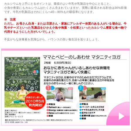
カルシウムを上手にとるポイントは、吸収のよい牛乳や乳製品を中心にとること。
小魚や青菜にもカルシウムはたくさん含まれていますが、実際に吸収される割合は30%前後
です。牛乳や乳製品はそれにくらべ40～80%もの吸収率になります。
※ 注意
ただし、お母さん自身・または旦那さん・家族にアレルギー体質のある人がいる場合は、牛
乳やチーズといった乳製品をひかえ小魚や海藻・小松菜といったカルシウム豊富な食べ物で
代用するようにした方がいいでしょう。
不足がちな栄養素を意識ながら、バランスの良い食生活を送りましょう。