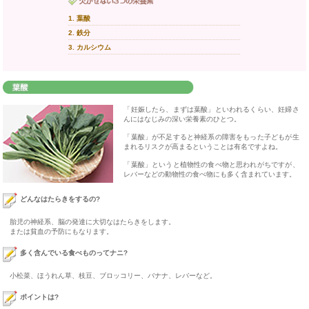
1. 葉酸
2. 鉄分
3. カルシウム
「妊娠したら、まずは葉酸」といわれるくらい、妊婦さ
んにはなじみの深い栄養素のひとつ。
「葉酸」が不足すると神経系の障害をもった子どもが生
まれるリスクが高まるということは有名ですよね。
「葉酸」というと植物性の食べ物と思われがちですが、
レバーなどの動物性の食べ物にも多く含まれています。
どんなはたらきをするの?
胎児の神経系、脳の発達に大切なはたらきをします。
または貧血の予防にもなります。
多く含んでいる食べものってナニ?
小松菜、ほうれん草、枝豆、ブロッコリー、バナナ、レバーなど。
ポイントは?