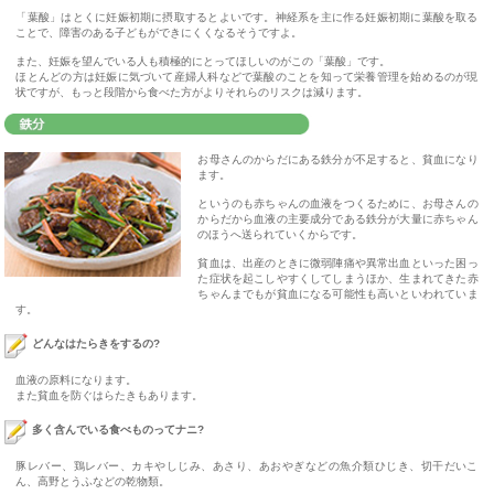
「葉酸」はとくに妊娠初期に摂取するとよいです。神経系を主に作る妊娠初期に葉酸を取る
ことで、障害のある子どもができにくくなるそうですよ。
また、妊娠を望んでいる人も積極的にとってほしいのがこの「葉酸」です。
ほとんどの方は妊娠に気づいて産婦人科などで葉酸のことを知って栄養管理を始めるのが現
状ですが、もっと段階から食べた方がよりそれらのリスクは減ります。
お母さんのからだにある鉄分が不足すると、貧血になり
ます。
というのも赤ちゃんの血液をつくるために、お母さんの
からだから血液の主要成分である鉄分が大量に赤ちゃん
のほうへ送られていくからです。
貧血は、出産のときに微弱陣痛や異常出血といった困っ
た症状を起こしやすくしてしまうほか、生まれてきた赤
ちゃんまでもが貧血になる可能性も高いといわれていま
す。
どんなはたらきをするの?
血液の原料になります。
また貧血を防ぐはらたきもあります。
多く含んでいる食べものってナニ?
豚レバー、鶏レバー、カキやしじみ、あさり、あおやぎなどの魚介類ひじき、切干だいこ
ん、高野とうふなどの乾物類。