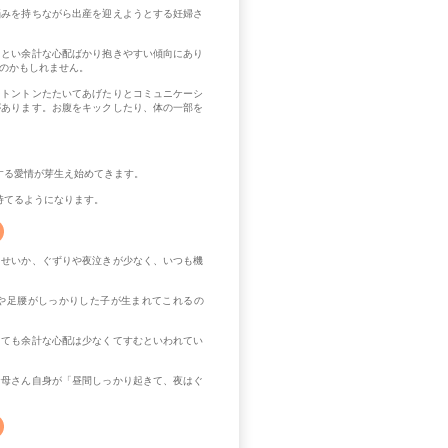
悩みを持ちながら出産を迎えようとする妊婦さ
まとい余計な心配ばかり抱きやすい傾向にあり
のかもしれません。
をトントンたたいてあげたりとコミュニケーシ
があります。お腹をキックしたり、体の一部を
する愛情が芽生え始めてきます。
持てるようになります。
るせいか、ぐずりや夜泣きが少なく、いつも機
や足腰がしっかりした子が生まれてこれるの
しても余計な心配は少なくてすむといわれてい
お母さん自身が「昼間しっかり起きて、夜はぐ
。