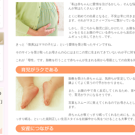
「私は赤ちゃんに愛情を注げるかしら」そんな
んが実はたくさんいます。
とくに初めての出産となると、不安は常に付き
ます。それがマタニティーブルーに繋がっている
しかし、日ごろから胎児に話しかけたり、お腹
ョンをとるとお腹の中にいる赤ちゃんから反応
ムギュっと出してきたり...です。
きっと「僕(私)はママの子だよ」という愛情を受け取ったサインですね。
そのサインを受け取ったお母さんの心にはまだこの世に生まれてきていないわが子に対
これが「母性」です。胎教を行うことで赤ちゃんが生まれる前から母親としての自覚を
し
胎教を受けた赤ちゃんは、気持ちが安定してい
嫌よくてよく笑うので手がかかりません。
また、お腹の中で良く反応してくれるため、首
で、育児がラクになるそうです。
言葉もスムーズに覚えてくれるのでお母さんと
ます。
赤ちゃんが夜ぐっすり眠ってくれるためにも、
っすり眠る」といった規則正しい生活スタイルを妊娠中から気をつけることも大事です