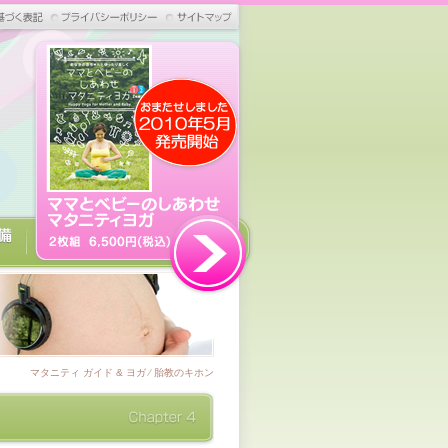
マタニティ ガイド & ヨガ
⁄
胎教のキホン